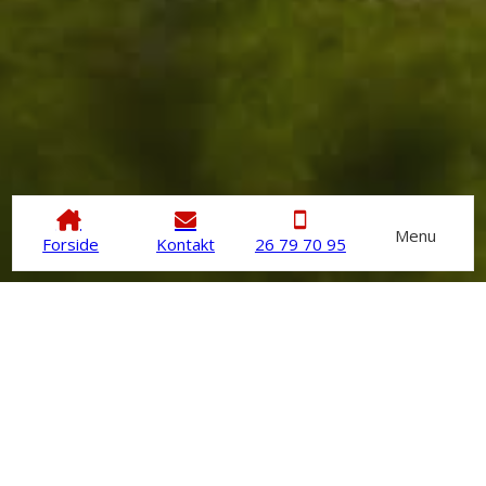
Menu
Forside
Kontakt
26 79 70 95
Døre & Vinduer
Hos ServiceMesteren ApS har vi specialiseret os i
restaurering og udskiftning af gamle vinduer og døre.
​Vi mestrer håndværkets dyder helt til fingerspidserne og