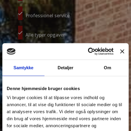
Professionel service
Alle typer opgaver
Ring til os på: 26 79 70 95
Ring nu
Samtykke
Detaljer
Om
Få et tilbud
Vi vender tilbage hurtigst muligt.
Denne hjemmeside bruger cookies
Vi bruger cookies til at tilpasse vores indhold og
annoncer, til at vise dig funktioner til sociale medier og til
at analysere vores trafik. Vi deler også oplysninger om
din brug af vores hjemmeside med vores partnere inden
for sociale medier, annonceringspartnere og