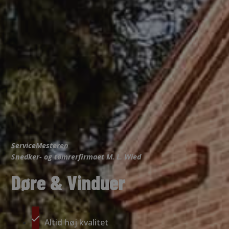
ServiceMesteren
Snedker- og tømrerfirmaet M. L. Wied
Døre & Vinduer
Altid høj kvalitet