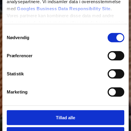
analysepartnere. Vi indsamler data i overensstemmelse
med
Googles Business Data Responsibility Site
.
Vores partnere kan kombinere disse data med andre
oplysninger, du har givet dem, eller som de har indsamlet
fra din brug af deres tjenester.
Samtykkevalg
Nødvendig
Se Cookie & Privatlivspolitik
her
Præferencer
Statistik
Marketing
Tillad alle
Fjern